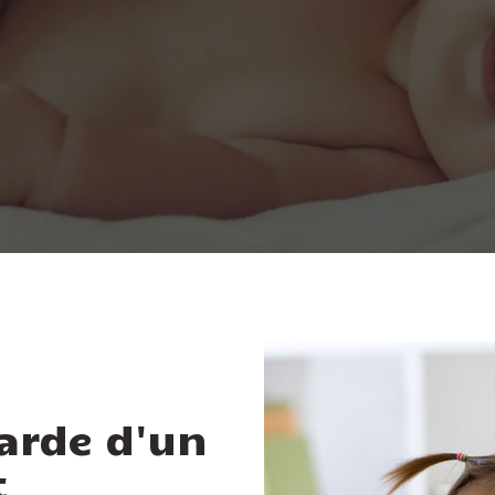
arde d'un
t