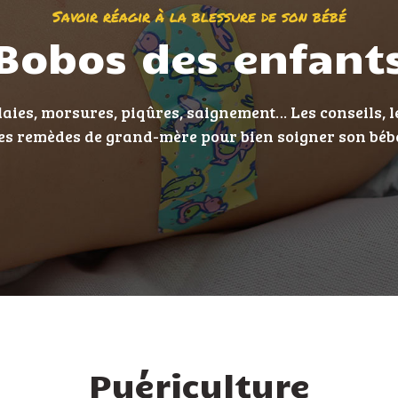
Savoir réagir à la blessure de son bébé
Bobos des enfant
aies, morsures, piqûres, saignement… Les conseils, l
es remèdes de grand-mère pour bien soigner son béb
Puériculture