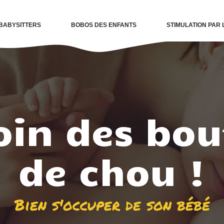
BABYSITTERS
BOBOS DES ENFANTS
STIMULATION PAR 
oin des bou
de chou !
Bien s'occuper de son bébé