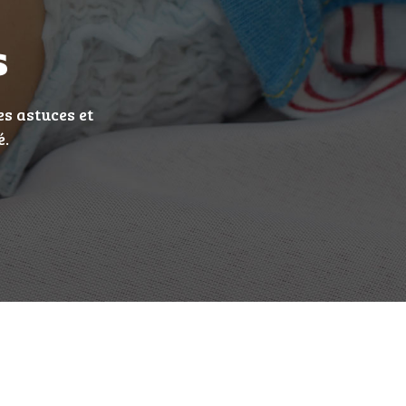
s
es astuces et
é.