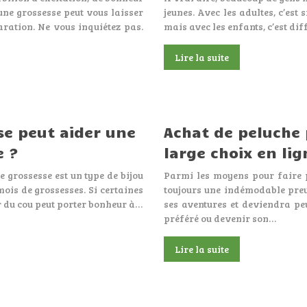
une grossesse peut vous laisser
jeunes. Avec les adultes, c’est
ration. Ne vous inquiétez pas.
mais avec les enfants, c’est di
Lire la suite
se peut aider une
Achat de peluche 
e ?
large choix en lig
 grossesse est un type de bijou
Parmi les moyens pour faire p
ois de grossesses. Si certaines
toujours une indémodable preu
r du cou peut porter bonheur à…
ses aventures et deviendra pe
préféré ou devenir son…
Lire la suite