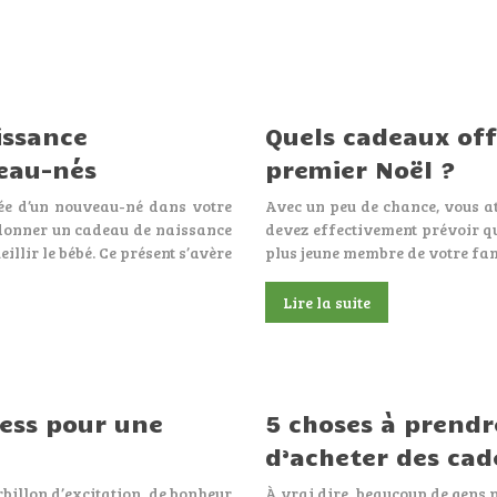
issance
Quels cadeaux off
veau-nés
premier Noël ?
vée d’un nouveau-né dans votre
Avec un peu de chance, vous at
 donner un cadeau de naissance
devez effectivement prévoir q
illir le bébé. Ce présent s’avère
plus jeune membre de votre fami
Lire la suite
ress pour une
5 choses à prend
d’acheter des ca
billon d’excitation, de bonheur
À vrai dire, beaucoup de gens n