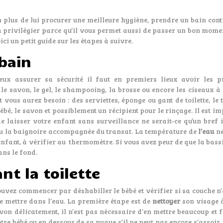
 plus de lui procurer une meilleure hygiène, prendre un bain cont
 à privilégier parce qu’il vous permet aussi de passer un bon mome
ci un petit guide sur les étapes à suivre.
bain
ux assurer sa sécurité il faut en premiers lieux avoir les p
e savon, le gel, le shampooing, la brosse ou encore les ciseaux à 
 vous aurez besoin : des serviettes, éponge ou gant de toilette, le 
bébé, le savon et possiblement un récipient pour le rinçage. Il est i
e laisser votre enfant sans surveillance ne serait-ce qu’un bref i
 ou la baignoire accompagnée du transat. La température de
l’eau
ne
enfant, à vérifier au thermomètre. Si vous avez peur de que la bassi
ans le fond.
nt la toilette
ouvez commencer par déshabiller le bébé et vérifier si sa couche n’
e le mettre dans l’eau. La première étape est de
nettoyer
son visage à
savon délicatement, il n’est pas nécessaire d’en mettre beaucoup et 
re bébé ou en dessous de sa nuque s’il ne peut pas encore s’assoir, 