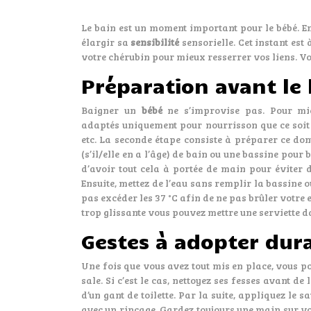
Le bain est un moment important pour le bébé. En
élargir sa
sensibilité
sensorielle. Cet instant est
votre chérubin pour mieux resserrer vos liens. Voi
Préparation avant le 
Baigner un
bébé
ne s’improvise pas. Pour mie
adaptés uniquement pour nourrisson que ce soit l
etc. La seconde étape consiste à préparer ce dont
(s’il/elle en a l’âge) de bain ou une bassine pour 
d’avoir tout cela à portée de main pour éviter d
Ensuite, mettez de l’eau sans remplir la bassine
pas excéder les 37 °C afin de ne pas brûler votre 
trop glissante vous pouvez mettre une serviette d
Gestes à adopter dura
Une fois que vous avez tout mis en place, vous p
sale. Si c’est le cas, nettoyez ses fesses avant d
d’un gant de toilette. Par la suite, appliquez le 
avec un rinçage. Gardez toujours une main sur vot