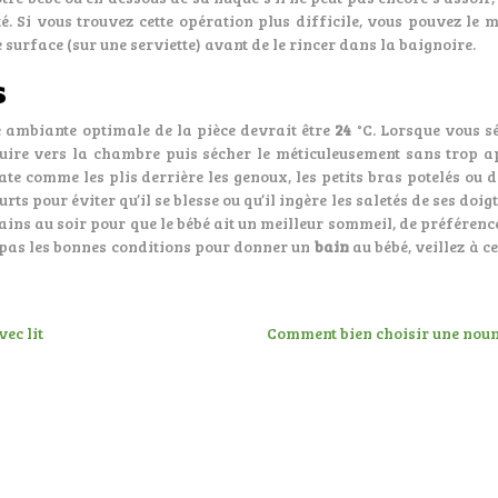
é. Si vous trouvez cette opération plus difficile, vous pouvez le m
 surface (sur une serviette) avant de le rincer dans la baignoire.
s
e ambiante optimale de la pièce devrait être
24
°C. Lorsque vous s
duire vers la chambre puis sécher le méticuleusement sans trop a
ate comme les plis derrière les genoux, les petits bras potelés ou d
urts pour éviter qu’il se blesse ou qu’il ingère les saletés de ses doig
bains au soir pour que le bébé ait un meilleur sommeil, de préférenc
pas les bonnes conditions pour donner un
bain
au bébé, veillez à ce
ec lit
Comment bien choisir une noun