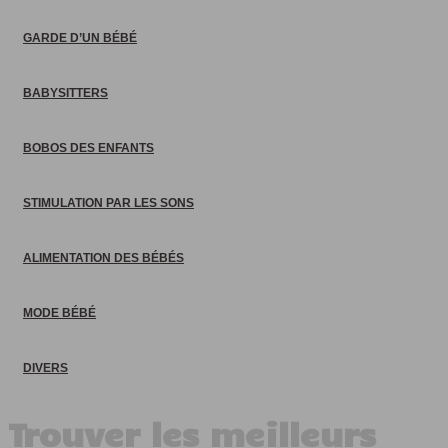
GARDE D’UN BÉBÉ
BABYSITTERS
BOBOS DES ENFANTS
STIMULATION PAR LES SONS
ALIMENTATION DES BÉBÉS
MODE BÉBÉ
DIVERS
Trouver les meilleurs