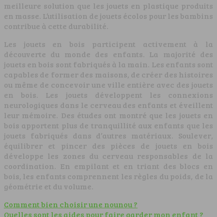
meilleure solution que les jouets en plastique produits
en masse. L’utilisation de jouets écolos pour les bambins
contribue à cette durabilité.
Les jouets en bois participent activement à la
découverte du monde des enfants. La majorité des
jouets en bois sont fabriqués à la main. Les enfants sont
capables de former des maisons, de créer des histoires
ou même de concevoir une ville entière avec des jouets
en bois. Les jouets développent les connexions
neurologiques dans le cerveau des enfants et éveillent
leur mémoire. Des études ont montré que les jouets en
bois apportent plus de tranquillité aux enfants que les
jouets fabriqués dans d’autres matériaux. Soulever,
équilibrer et pincer des pièces de jouets en bois
développe les zones du cerveau responsables de la
coordination. En empilant et en triant des blocs en
bois, les enfants comprennent les règles du poids, de la
géométrie et du volume.
Comment bien choisir une nounou ?
Quelles sont les aides pour faire garder mon enfant ?