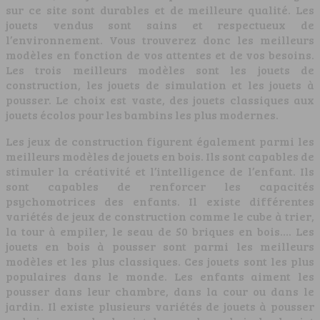
sur ce site sont durables et de meilleure qualité. Les
jouets vendus sont sains et respectueux de
l’environnement. Vous trouverez donc les meilleurs
modèles en fonction de vos attentes et de vos besoins.
Les trois meilleurs modèles sont les jouets de
construction, les jouets de simulation et les jouets à
pousser. Le choix est vaste, des jouets classiques aux
jouets écolos pour les bambins les plus modernes.
Les jeux de construction figurent également parmi les
meilleurs modèles de jouets en bois. Ils sont capables de
stimuler la créativité et l’intelligence de l’enfant. Ils
sont capables de renforcer les capacités
psychomotrices des enfants. Il existe différentes
variétés de jeux de construction comme le cube à trier,
la tour à empiler, le seau de 50 briques en bois…. Les
jouets en bois à pousser sont parmi les meilleurs
modèles et les plus classiques. Ces jouets sont les plus
populaires dans le monde. Les enfants aiment les
pousser dans leur chambre, dans la cour ou dans le
jardin. Il existe plusieurs variétés de jouets à pousser