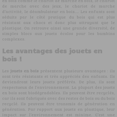
en bois comme le chariot de marche en bois, le chariot
de marche avec des jeux, le chariot de marche
d’activité, le déambulateur en bois…. Les enfants sont
séduits par le côté pratique du bois qui est plus
résistant aux chocs et donc plus attrayant que le
plastique. On retrouve ainsi une grande diversité, de
simples blocs aux jouets écolos pour les bambins
complexes.
Les avantages des jouets en
bois !
Les
jouets en bois
présentent plusieurs avantages : ils
sont très résistants et très appréciés des enfants. Ils
deviendront leurs jouets préférés. De plus, ils sont
respectueux de l’environnement. La plupart des jouets
en bois sont biodégradables. Ils peuvent être recyclés,
car ils sont fabriqués avec des restes de bois ou du bois
recyclé. Ils peuvent être transmis de génération en
génération. Par rapport aux jouets en plastique, leur
impact sur l’environnement est minime. C’est une