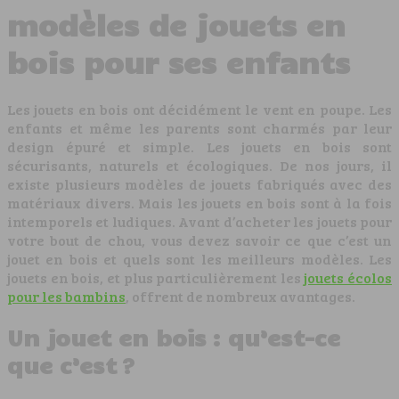
modèles de jouets en
bois pour ses enfants
Les jouets en bois ont décidément le vent en poupe. Les
enfants et même les parents sont charmés par leur
design épuré et simple. Les jouets en bois sont
sécurisants, naturels et écologiques. De nos jours, il
existe plusieurs modèles de jouets fabriqués avec des
matériaux divers. Mais les jouets en bois sont à la fois
intemporels et ludiques. Avant d’acheter les jouets pour
votre bout de chou, vous devez savoir ce que c’est un
jouet en bois et quels sont les meilleurs modèles. Les
jouets en bois, et plus particulièrement les
jouets écolos
pour les bambins
, offrent de nombreux avantages.
Un jouet en bois : qu’est-ce
que c’est ?